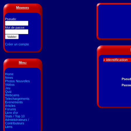
Membres
Pseudo:
Mot de passe:
Créer un compte
» Identification
Menu
Home
News
Pseu
Photos Nouvelles
Vidéos
Pass
Jeu
Quiz
Webcams
Telechargements
Evenements
Articles
Forums
Livre d'or
Stats / Top 10
Administrateurs /
Contributeurs
Liens