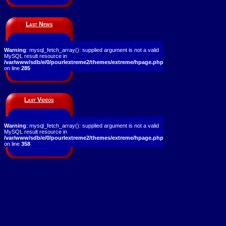
Last News
Warning
: mysql_fetch_array(): supplied argument is not a valid
MySQL result resource in
/var/www/sdb/e/0/pourlextreme2/themes/extreme/hpage.php
on line
285
Last Vidéos
Warning
: mysql_fetch_array(): supplied argument is not a valid
MySQL result resource in
/var/www/sdb/e/0/pourlextreme2/themes/extreme/hpage.php
on line
358